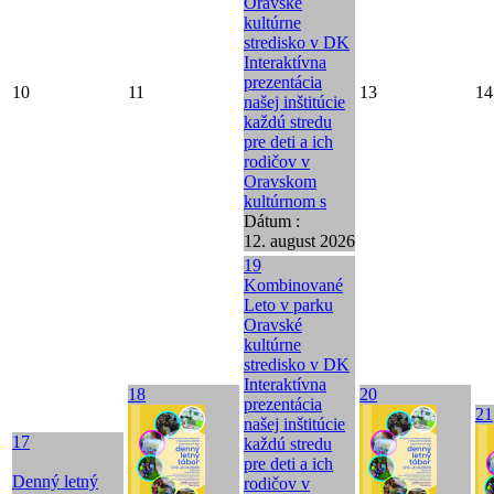
Oravské
kultúrne
stredisko v DK
Interaktívna
prezentácia
10
11
13
14
našej inštitúcie
každú stredu
pre deti a ich
rodičov v
Oravskom
kultúrnom s
Dátum :
12. august 2026
19
Kombinované
Leto v parku
Oravské
kultúrne
stredisko v DK
Interaktívna
18
20
prezentácia
21
našej inštitúcie
17
každú stredu
pre deti a ich
Denný letný
rodičov v