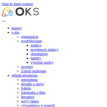
Skip to main content
rok
mesiac
rok
mesiac
domov
o nás
organizácia
zverejňovanie
zmluvy
projektové zmluvy
objednávky
faktúry
výročné správy
projekty
Zelené podujatie
oblasti pôsobenia
astronómia
divadlo a slovo
folklór
fotografia a film
literatúra
nový cirkus
výtvarníctvo a remeslá