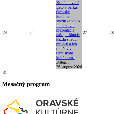
Kombinované
Leto v parku
Oravské
kultúrne
stredisko v DK
Interaktívna
prezentácia
24
25
27
28
našej inštitúcie
každú stredu
pre deti a ich
rodičov v
Oravskom
kultúrnom s
Dátum :
26. august 2026
31
Mesačný program