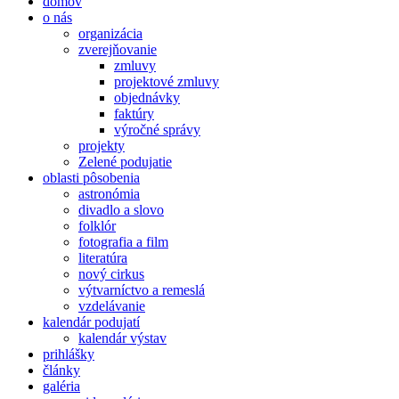
domov
o nás
organizácia
zverejňovanie
zmluvy
projektové zmluvy
objednávky
faktúry
výročné správy
projekty
Zelené podujatie
oblasti pôsobenia
astronómia
divadlo a slovo
folklór
fotografia a film
literatúra
nový cirkus
výtvarníctvo a remeslá
vzdelávanie
kalendár podujatí
kalendár výstav
prihlášky
články
galéria