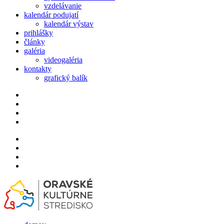
vzdelávanie
kalendár podujatí
kalendár výstav
prihlášky
články
galéria
videogaléria
kontakty
grafický balík