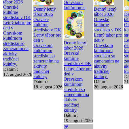
tábor 2026
Oravskom
Oravské
kultúrnom s
Denný letný
Denný letný
kultúrne
tábor 2026
tábor 2026
De
stredisko v DK
Oravské
Oravské
tá
Letný tábor pre
kultúrne
kultúrne
Or
deti v
stredisko v DK
stredisko v DK
ku
Oravskom
Letný tábor pre
Letný tábor pre
st
kultúrnom
deti v
deti v
Le
Denný letný
stredisku so
Oravskom
Oravskom
de
tábor 2026
zameraním na
kultúrnom
kultúrnom
ku
Oravské
aktivity
stredisku so
stredisku so
st
kultúrne
tradičnej
zameraním na
zameraním na
za
stredisko v DK
kultúry.
aktivity
aktivity
ak
Letný tábor pre
Dátum :
tradičnej
tradičnej
ku
deti v
17. august 2026
kultúry.
kultúry.
Dá
Oravskom
Dátum :
Dátum :
21
kultúrnom
18. august 2026
20. august 2026
stredisku so
zameraním na
aktivity
tradičnej
kultúry.
Dátum :
19. august 2026
26