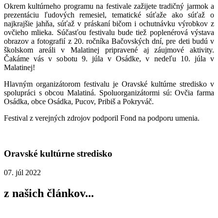
Okrem kultúrneho programu na festivale zažijete tradičný jarmok a
prezentáciu ľudových remesiel, tematické súťaže ako súťaž o
najkrajšie jahňa, súťaž v práskaní bičom i ochutnávku výrobkov z
ovčieho mlieka. Súčasťou festivalu bude tiež poplenérová výstava
obrazov a fotografií z 20. ročníka Bačovských dní, pre deti budú v
školskom areáli v Malatinej pripravené aj záujmové aktivity.
Čakáme vás v sobotu 9. júla v Osádke, v nedeľu 10. júla v
Malatinej!
Hlavným organizátorom festivalu je Oravské kultúrne stredisko v
spolupráci s obcou Malatiná. Spoluorganizátormi sú: Ovčia farma
Osádka, obce Osádka, Pucov, Pribiš a Pokryváč.
Festival z verejných zdrojov podporil Fond na podporu umenia.
Oravské kultúrne stredisko
07. júl 2022
z našich článkov...