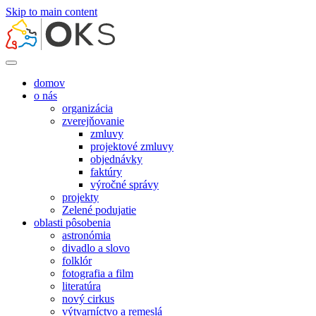
Skip to main content
domov
o nás
organizácia
zverejňovanie
zmluvy
projektové zmluvy
objednávky
faktúry
výročné správy
projekty
Zelené podujatie
oblasti pôsobenia
astronómia
divadlo a slovo
folklór
fotografia a film
literatúra
nový cirkus
výtvarníctvo a remeslá