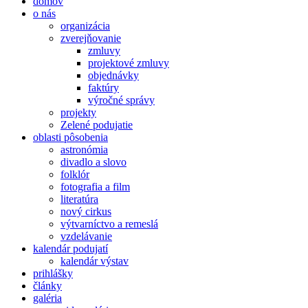
domov
o nás
organizácia
zverejňovanie
zmluvy
projektové zmluvy
objednávky
faktúry
výročné správy
projekty
Zelené podujatie
oblasti pôsobenia
astronómia
divadlo a slovo
folklór
fotografia a film
literatúra
nový cirkus
výtvarníctvo a remeslá
vzdelávanie
kalendár podujatí
kalendár výstav
prihlášky
články
galéria