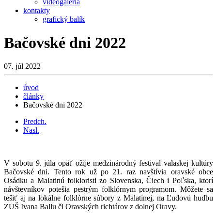
videogaléria
kontakty
grafický balík
Bačovské dni 2022
07. júl 2022
úvod
články
Bačovské dni 2022
Predch.
Nasl.
V sobotu 9. júla opäť ožije medzinárodný festival valaskej kultúry
Bačovské dni. Tento rok už po 21. raz navštívia oravské obce
Osádku a Malatinú folkloristi zo Slovenska, Čiech i Poľska, ktorí
návštevníkov potešia pestrým folklórnym programom. Môžete sa
tešiť aj na lokálne folklórne súbory z Malatinej, na Ľudovú hudbu
ZUŠ Ivana Ballu či Oravských richtárov z dolnej Oravy.