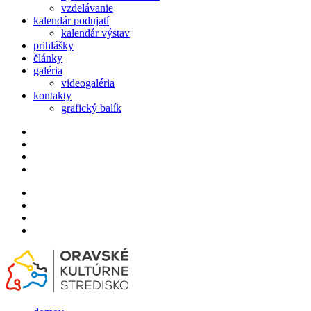
vzdelávanie
kalendár podujatí
kalendár výstav
prihlášky
články
galéria
videogaléria
kontakty
grafický balík