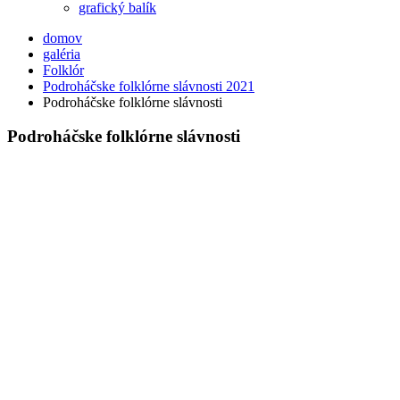
grafický balík
domov
galéria
Folklór
Podroháčske folklórne slávnosti 2021
Podroháčske folklórne slávnosti
Podroháčske folklórne slávnosti