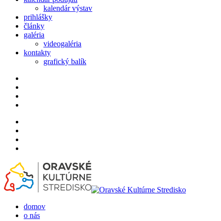
kalendár výstav
prihlášky
články
galéria
videogaléria
kontakty
grafický balík
domov
o nás