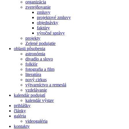
organizácia
zverejňovanie
zmluvy
projektové zmluvy
objednávky
faktúry
výročné správy
projekty
Zelené podujatie
oblasti pôsobenia
astronómia
divadlo a slovo
folklór
fotografia a film
literatúra
nový cirkus
výtvarníctvo a remeslá
vzdelávanie
kalendár podujatí
kalendár výstav
prihlášky
články
galéria
videogaléria
kontakty