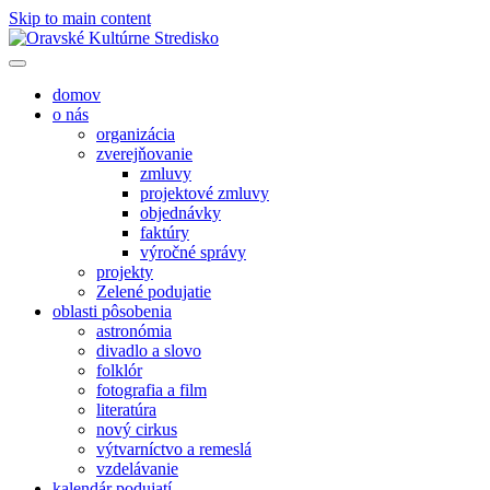
Skip to main content
domov
o nás
organizácia
zverejňovanie
zmluvy
projektové zmluvy
objednávky
faktúry
výročné správy
projekty
Zelené podujatie
oblasti pôsobenia
astronómia
divadlo a slovo
folklór
fotografia a film
literatúra
nový cirkus
výtvarníctvo a remeslá
vzdelávanie
kalendár podujatí