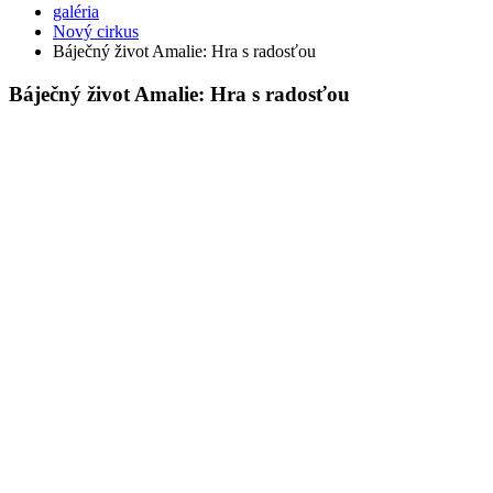
galéria
Nový cirkus
Báječný život Amalie: Hra s radosťou
Báječný život Amalie: Hra s radosťou