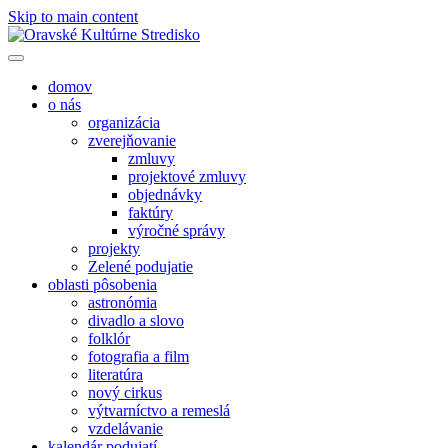
Skip to main content
domov
o nás
organizácia
zverejňovanie
zmluvy
projektové zmluvy
objednávky
faktúry
výročné správy
projekty
Zelené podujatie
oblasti pôsobenia
astronómia
divadlo a slovo
folklór
fotografia a film
literatúra
nový cirkus
výtvarníctvo a remeslá
vzdelávanie
kalendár podujatí