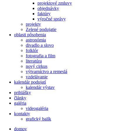
projektové zmluvy
objednávky
faktúry
výročné správy
projekty
Zelené podujatie
oblasti pôsobenia
astronómia
divadlo a slovo
folklór
fotografia a film
literatúra
nový cirkus
výtvarníctvo a remeslá
vzdelávanie
kalendár podujatí
kalendár výstav
prihlášky
články
galéria
videogaléria
kontakty
grafický balík
domov