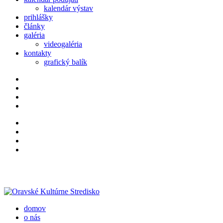
kalendár výstav
prihlášky
články
galéria
videogaléria
kontakty
grafický balík
domov
o nás