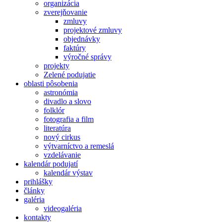
organizácia
zverejňovanie
zmluvy
projektové zmluvy
objednávky
faktúry
výročné správy
projekty
Zelené podujatie
oblasti pôsobenia
astronómia
divadlo a slovo
folklór
fotografia a film
literatúra
nový cirkus
výtvarníctvo a remeslá
vzdelávanie
kalendár podujatí
kalendár výstav
prihlášky
články
galéria
videogaléria
kontakty