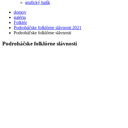
grafický balík
domov
galéria
Folklór
Podroháčske folklórne slávnosti 2021
Podroháčske folklórne slávnosti
Podroháčske folklórne slávnosti