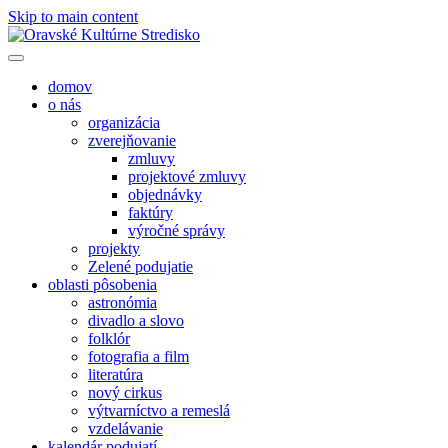
Skip to main content
domov
o nás
organizácia
zverejňovanie
zmluvy
projektové zmluvy
objednávky
faktúry
výročné správy
projekty
Zelené podujatie
oblasti pôsobenia
astronómia
divadlo a slovo
folklór
fotografia a film
literatúra
nový cirkus
výtvarníctvo a remeslá
vzdelávanie
kalendár podujatí