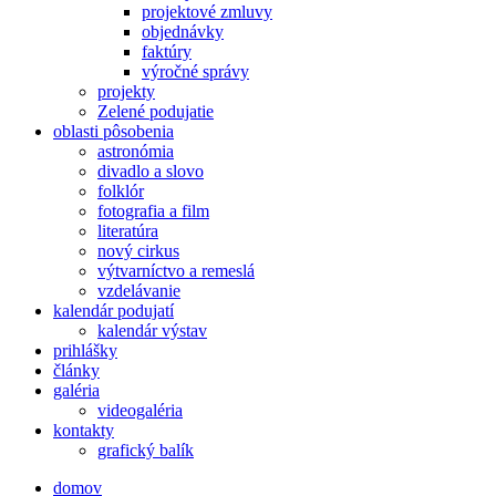
projektové zmluvy
objednávky
faktúry
výročné správy
projekty
Zelené podujatie
oblasti pôsobenia
astronómia
divadlo a slovo
folklór
fotografia a film
literatúra
nový cirkus
výtvarníctvo a remeslá
vzdelávanie
kalendár podujatí
kalendár výstav
prihlášky
články
galéria
videogaléria
kontakty
grafický balík
domov