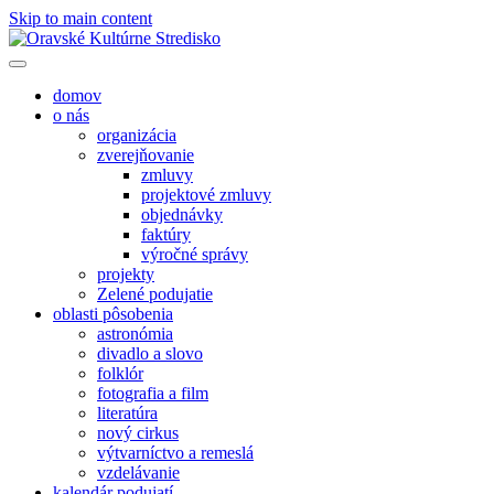
Skip to main content
domov
o nás
organizácia
zverejňovanie
zmluvy
projektové zmluvy
objednávky
faktúry
výročné správy
projekty
Zelené podujatie
oblasti pôsobenia
astronómia
divadlo a slovo
folklór
fotografia a film
literatúra
nový cirkus
výtvarníctvo a remeslá
vzdelávanie
kalendár podujatí