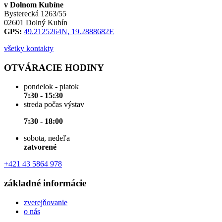
v Dolnom Kubíne
Bysterecká 1263/55
02601 Dolný Kubín
GPS:
49.2125264N, 19.2888682E
všetky kontakty
OTVÁRACIE HODINY
pondelok - piatok
7:30 - 15:30
streda počas výstav
7:30 - 18:00
sobota, nedeľa
zatvorené
+421 43 5864 978
základné informácie
zverejňovanie
o nás