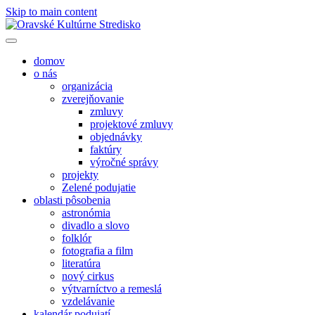
Skip to main content
domov
o nás
organizácia
zverejňovanie
zmluvy
projektové zmluvy
objednávky
faktúry
výročné správy
projekty
Zelené podujatie
oblasti pôsobenia
astronómia
divadlo a slovo
folklór
fotografia a film
literatúra
nový cirkus
výtvarníctvo a remeslá
vzdelávanie
kalendár podujatí