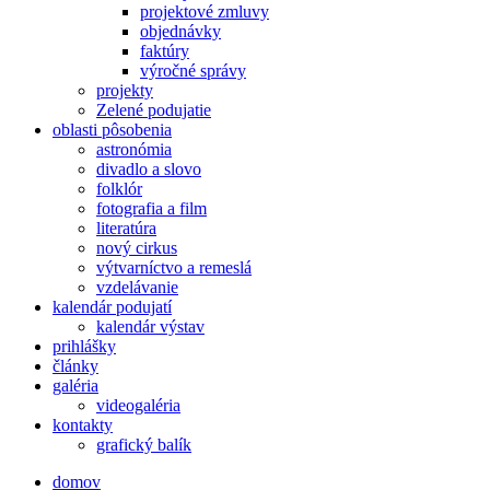
projektové zmluvy
objednávky
faktúry
výročné správy
projekty
Zelené podujatie
oblasti pôsobenia
astronómia
divadlo a slovo
folklór
fotografia a film
literatúra
nový cirkus
výtvarníctvo a remeslá
vzdelávanie
kalendár podujatí
kalendár výstav
prihlášky
články
galéria
videogaléria
kontakty
grafický balík
domov