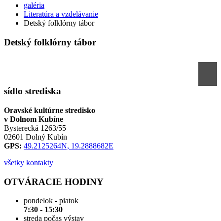
galéria
Literatúra a vzdelávanie
Detský folklórny tábor
Detský folklórny tábor
sídlo strediska
Oravské kultúrne stredisko
v Dolnom Kubíne
Bysterecká 1263/55
02601 Dolný Kubín
GPS:
49.2125264N, 19.2888682E
všetky kontakty
OTVÁRACIE HODINY
pondelok - piatok
7:30 - 15:30
streda počas výstav