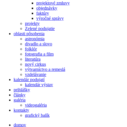
projektové zmluvy
objednávky
faktúry
výročné správy
projekty
Zelené podujatie
oblasti pôsobenia
astronómia
divadlo a slovo
folklór
fotografia a film
literatúra
nový cirkus
výtvarníctvo a remeslá
vzdelávanie
kalendár podujatí
kalendár výstav
prihlášky
články
galéria
videogaléria
kontakty
grafický balík
domov