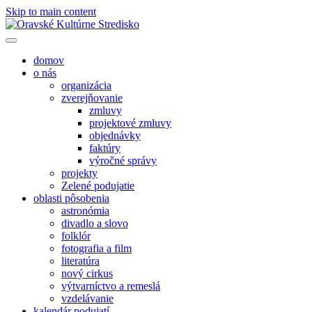
Skip to main content
domov
o nás
organizácia
zverejňovanie
zmluvy
projektové zmluvy
objednávky
faktúry
výročné správy
projekty
Zelené podujatie
oblasti pôsobenia
astronómia
divadlo a slovo
folklór
fotografia a film
literatúra
nový cirkus
výtvarníctvo a remeslá
vzdelávanie
kalendár podujatí