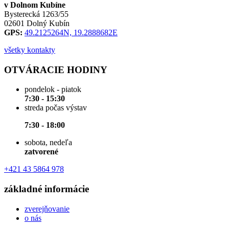
v Dolnom Kubíne
Bysterecká 1263/55
02601 Dolný Kubín
GPS:
49.2125264N, 19.2888682E
všetky kontakty
OTVÁRACIE HODINY
pondelok - piatok
7:30 - 15:30
streda počas výstav
7:30 - 18:00
sobota, nedeľa
zatvorené
+421 43 5864 978
základné informácie
zverejňovanie
o nás