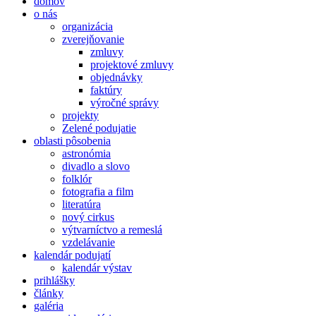
domov
o nás
organizácia
zverejňovanie
zmluvy
projektové zmluvy
objednávky
faktúry
výročné správy
projekty
Zelené podujatie
oblasti pôsobenia
astronómia
divadlo a slovo
folklór
fotografia a film
literatúra
nový cirkus
výtvarníctvo a remeslá
vzdelávanie
kalendár podujatí
kalendár výstav
prihlášky
články
galéria