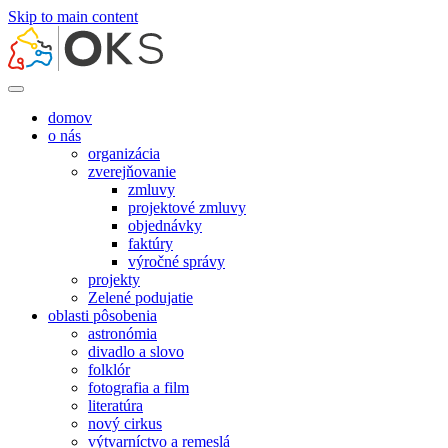
Skip to main content
domov
o nás
organizácia
zverejňovanie
zmluvy
projektové zmluvy
objednávky
faktúry
výročné správy
projekty
Zelené podujatie
oblasti pôsobenia
astronómia
divadlo a slovo
folklór
fotografia a film
literatúra
nový cirkus
výtvarníctvo a remeslá