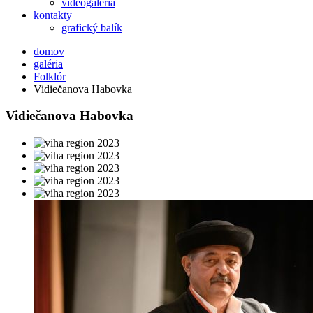
videogaléria
kontakty
grafický balík
domov
galéria
Folklór
Vidiečanova Habovka
Vidiečanova Habovka