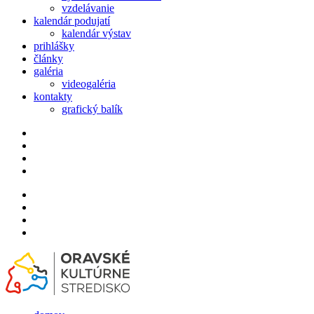
vzdelávanie
kalendár podujatí
kalendár výstav
prihlášky
články
galéria
videogaléria
kontakty
grafický balík