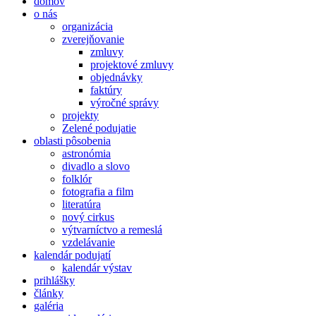
domov
o nás
organizácia
zverejňovanie
zmluvy
projektové zmluvy
objednávky
faktúry
výročné správy
projekty
Zelené podujatie
oblasti pôsobenia
astronómia
divadlo a slovo
folklór
fotografia a film
literatúra
nový cirkus
výtvarníctvo a remeslá
vzdelávanie
kalendár podujatí
kalendár výstav
prihlášky
články
galéria