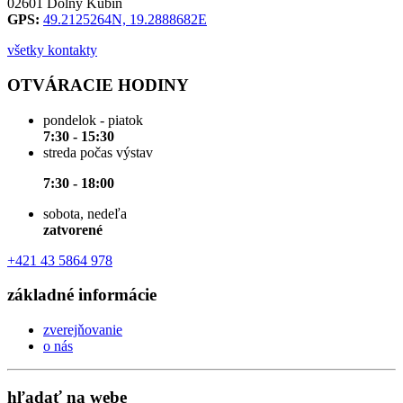
02601 Dolný Kubín
GPS:
49.2125264N, 19.2888682E
všetky kontakty
OTVÁRACIE HODINY
pondelok - piatok
7:30 - 15:30
streda počas výstav
7:30 - 18:00
sobota, nedeľa
zatvorené
+421 43 5864 978
základné informácie
zverejňovanie
o nás
hľadať na webe