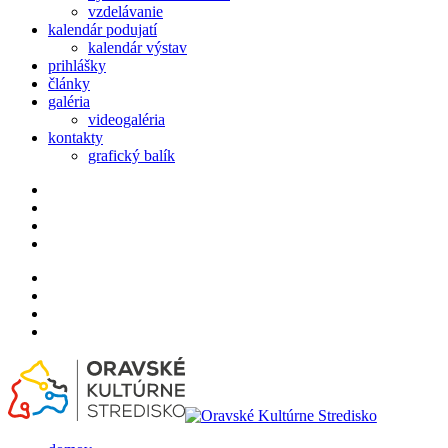
vzdelávanie
kalendár podujatí
kalendár výstav
prihlášky
články
galéria
videogaléria
kontakty
grafický balík