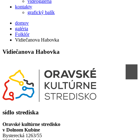
videogaléria
kontakty
grafický balík
domov
galéria
Folklór
Vidiečanova Habovka
Vidiečanova Habovka
sídlo strediska
Oravské kultúrne stredisko
v Dolnom Kubíne
Bysterecká 1263/55