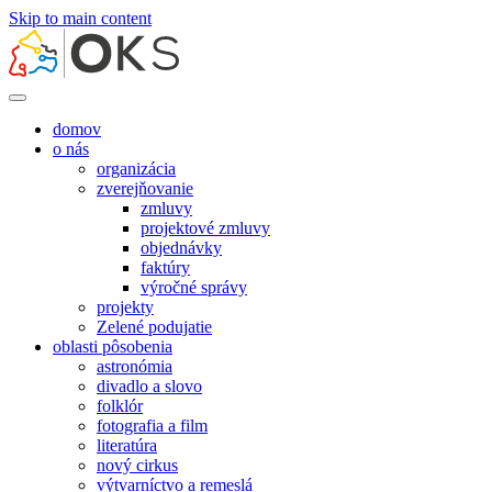
Skip to main content
domov
o nás
organizácia
zverejňovanie
zmluvy
projektové zmluvy
objednávky
faktúry
výročné správy
projekty
Zelené podujatie
oblasti pôsobenia
astronómia
divadlo a slovo
folklór
fotografia a film
literatúra
nový cirkus
výtvarníctvo a remeslá