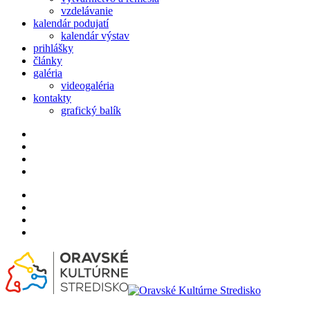
vzdelávanie
kalendár podujatí
kalendár výstav
prihlášky
články
galéria
videogaléria
kontakty
grafický balík