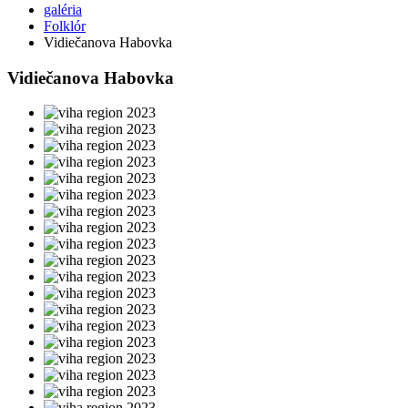
galéria
Folklór
Vidiečanova Habovka
Vidiečanova Habovka