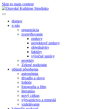
Skip to main content
domov
o nás
organizácia
zverejňovanie
zmluvy
projektové zmluvy
objednávky
faktúry
výročné správy
projekty
Zelené podujatie
oblasti pôsobenia
astronómia
divadlo a slovo
folklór
fotografia a film
literatúra
nový cirkus
výtvarníctvo a remeslá
vzdelávanie
kalendár podujatí