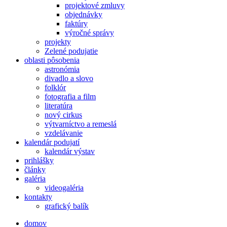
projektové zmluvy
objednávky
faktúry
výročné správy
projekty
Zelené podujatie
oblasti pôsobenia
astronómia
divadlo a slovo
folklór
fotografia a film
literatúra
nový cirkus
výtvarníctvo a remeslá
vzdelávanie
kalendár podujatí
kalendár výstav
prihlášky
články
galéria
videogaléria
kontakty
grafický balík
domov