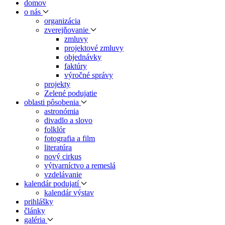
domov
o nás
organizácia
zverejňovanie
zmluvy
projektové zmluvy
objednávky
faktúry
výročné správy
projekty
Zelené podujatie
oblasti pôsobenia
astronómia
divadlo a slovo
folklór
fotografia a film
literatúra
nový cirkus
výtvarníctvo a remeslá
vzdelávanie
kalendár podujatí
kalendár výstav
prihlášky
články
galéria