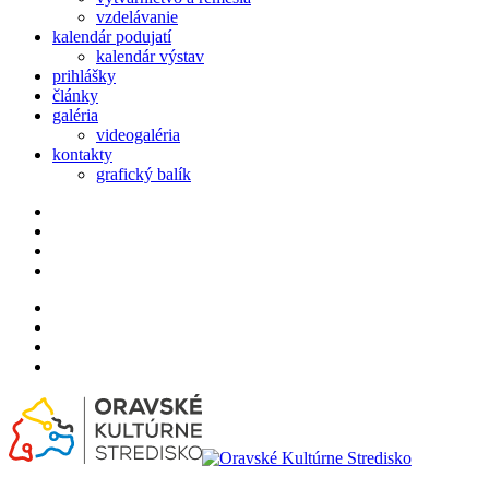
vzdelávanie
kalendár podujatí
kalendár výstav
prihlášky
články
galéria
videogaléria
kontakty
grafický balík