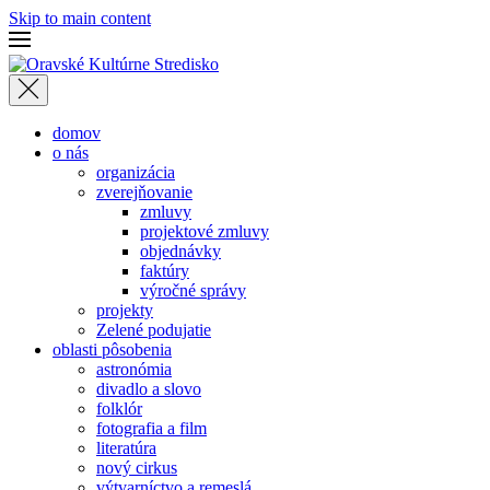
Skip to main content
domov
o nás
organizácia
zverejňovanie
zmluvy
projektové zmluvy
objednávky
faktúry
výročné správy
projekty
Zelené podujatie
oblasti pôsobenia
astronómia
divadlo a slovo
folklór
fotografia a film
literatúra
nový cirkus
výtvarníctvo a remeslá