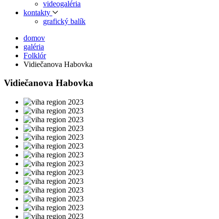
videogaléria
kontakty
grafický balík
domov
galéria
Folklór
Vidiečanova Habovka
Vidiečanova Habovka