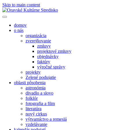
Skip to main content
domov
o nás
organizácia
zverejňovanie
zmluvy
projektové zmluvy
objednávky
faktúry
výročné správy
projekty
Zelené podujatie
oblasti pôsobenia
astronómia
divadlo a slovo
folklór
fotografia a film
literatúra
nový cirkus
výtvarníctvo a remeslá
vzdelávanie
kalendár podujatí