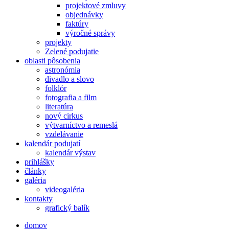
projektové zmluvy
objednávky
faktúry
výročné správy
projekty
Zelené podujatie
oblasti pôsobenia
astronómia
divadlo a slovo
folklór
fotografia a film
literatúra
nový cirkus
výtvarníctvo a remeslá
vzdelávanie
kalendár podujatí
kalendár výstav
prihlášky
články
galéria
videogaléria
kontakty
grafický balík
domov