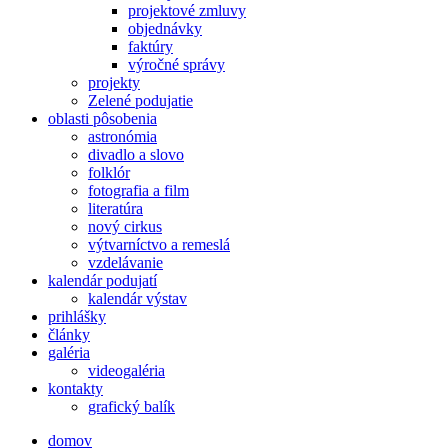
projektové zmluvy
objednávky
faktúry
výročné správy
projekty
Zelené podujatie
oblasti pôsobenia
astronómia
divadlo a slovo
folklór
fotografia a film
literatúra
nový cirkus
výtvarníctvo a remeslá
vzdelávanie
kalendár podujatí
kalendár výstav
prihlášky
články
galéria
videogaléria
kontakty
grafický balík
domov