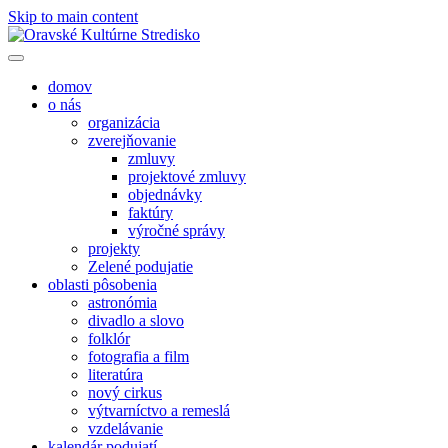
Skip to main content
domov
o nás
organizácia
zverejňovanie
zmluvy
projektové zmluvy
objednávky
faktúry
výročné správy
projekty
Zelené podujatie
oblasti pôsobenia
astronómia
divadlo a slovo
folklór
fotografia a film
literatúra
nový cirkus
výtvarníctvo a remeslá
vzdelávanie
kalendár podujatí