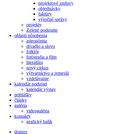
projektové zmluvy
objednávky
faktúry
výročné správy
projekty
Zelené podujatie
oblasti pôsobenia
astronómia
divadlo a slovo
folklór
fotografia a film
literatúra
nový cirkus
výtvarníctvo a remeslá
vzdelávanie
kalendár podujatí
kalendár výstav
prihlášky
články
galéria
videogaléria
kontakty
grafický balík
domov