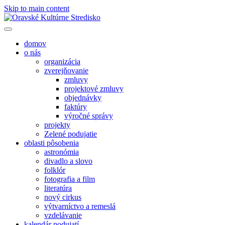
Skip to main content
domov
o nás
organizácia
zverejňovanie
zmluvy
projektové zmluvy
objednávky
faktúry
výročné správy
projekty
Zelené podujatie
oblasti pôsobenia
astronómia
divadlo a slovo
folklór
fotografia a film
literatúra
nový cirkus
výtvarníctvo a remeslá
vzdelávanie
kalendár podujatí