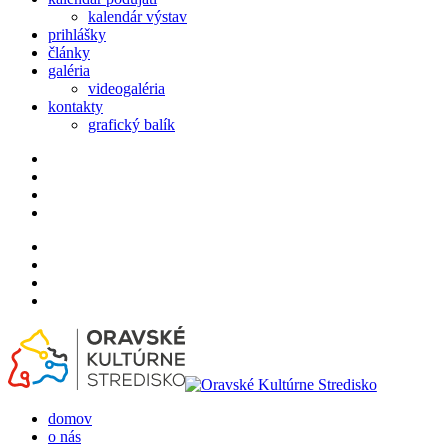
kalendár výstav
prihlášky
články
galéria
videogaléria
kontakty
grafický balík
domov
o nás