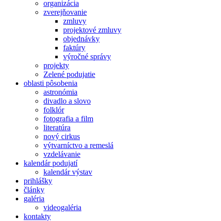
organizácia
zverejňovanie
zmluvy
projektové zmluvy
objednávky
faktúry
výročné správy
projekty
Zelené podujatie
oblasti pôsobenia
astronómia
divadlo a slovo
folklór
fotografia a film
literatúra
nový cirkus
výtvarníctvo a remeslá
vzdelávanie
kalendár podujatí
kalendár výstav
prihlášky
články
galéria
videogaléria
kontakty