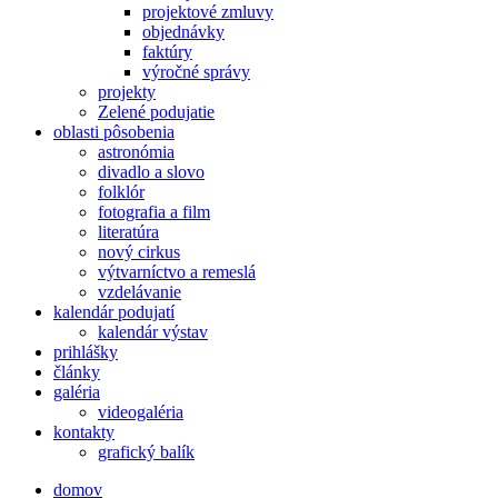
projektové zmluvy
objednávky
faktúry
výročné správy
projekty
Zelené podujatie
oblasti pôsobenia
astronómia
divadlo a slovo
folklór
fotografia a film
literatúra
nový cirkus
výtvarníctvo a remeslá
vzdelávanie
kalendár podujatí
kalendár výstav
prihlášky
články
galéria
videogaléria
kontakty
grafický balík
domov