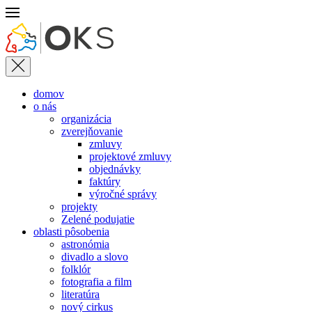
Skip to main content
domov
o nás
organizácia
zverejňovanie
zmluvy
projektové zmluvy
objednávky
faktúry
výročné správy
projekty
Zelené podujatie
oblasti pôsobenia
astronómia
divadlo a slovo
folklór
fotografia a film
literatúra
nový cirkus