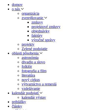
domov
o nás
organizácia
zverejňovanie
zmluvy
projektové zmluvy
objednávky
faktúry
výročné správy
projekty
Zelené podujatie
oblasti pôsobenia
astronómia
divadlo a slovo
folklór
fotografia a film
literatúra
nový cirkus
výtvarníctvo a remeslá
vzdelávanie
kalendár podujatí
kalendár výstav
prihlášky
články