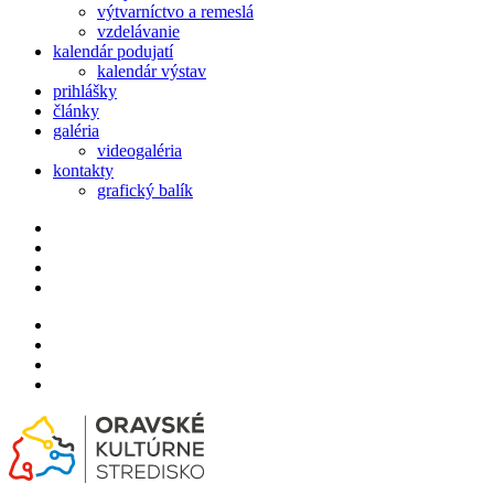
výtvarníctvo a remeslá
vzdelávanie
kalendár podujatí
kalendár výstav
prihlášky
články
galéria
videogaléria
kontakty
grafický balík