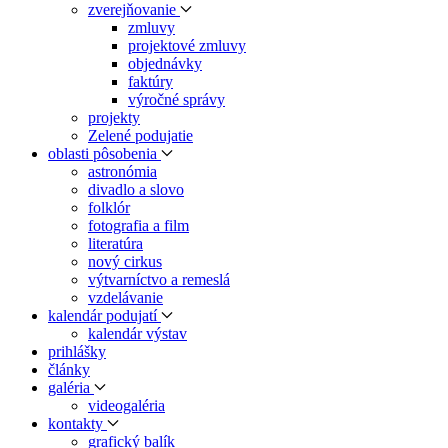
zverejňovanie
zmluvy
projektové zmluvy
objednávky
faktúry
výročné správy
projekty
Zelené podujatie
oblasti pôsobenia
astronómia
divadlo a slovo
folklór
fotografia a film
literatúra
nový cirkus
výtvarníctvo a remeslá
vzdelávanie
kalendár podujatí
kalendár výstav
prihlášky
články
galéria
videogaléria
kontakty
grafický balík