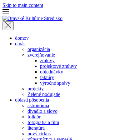
Skip to main content
domov
o nás
organizácia
zverejňovanie
zmluvy
projektové zmluvy
objednávky
faktúry
výročné správy
projekty
Zelené podujatie
oblasti pôsobenia
astronómia
divadlo a slovo
folklór
fotografia a film
literatúra
nový cirkus
výtvarníctvo a remeslá