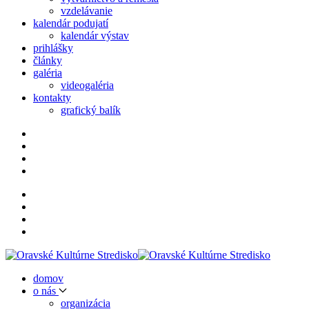
vzdelávanie
kalendár podujatí
kalendár výstav
prihlášky
články
galéria
videogaléria
kontakty
grafický balík
domov
o nás
organizácia